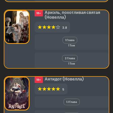
Ариэль, похотливая святая
18+
(Новелла)
3.8
1 Глава
1 Том
2 Глава
1 Том
Антидот (Новелла)
18+
5
1.1 Глава