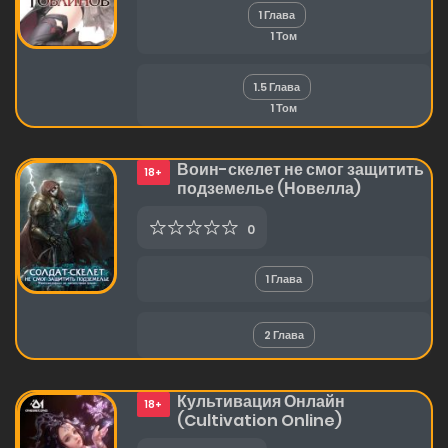
1 Глава
1 Том
1.5 Глава
1 Том
Воин-скелет не смог защитить
18+
подземелье (Новелла)
0
1 Глава
2 Глава
Культивация Онлайн
18+
(Cultivation Online)