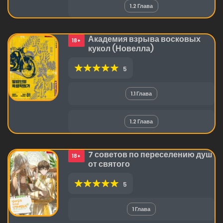
1.2 Глава
Академия взрыва восковых
18+
кукол (Новелла)
5
1.1 Глава
1.2 Глава
7 советов по переселению душ
18+
от святого
5
1 Глава