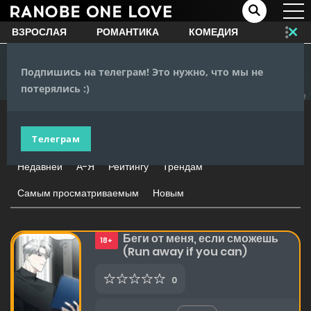
ВЗРОСЛАЯ
РОМАНТИКА
КОМЕДИЯ
Clo
this
Главная
Взрослая
mo
Подпишись на телеграм! Это нужно, что мы не
ЖАНРЫ
потерялись :)
Телеграм
1000 ВЫДАЧИ
Недавней
А-Я
Рейтингу
Трендам
Самым просматриваемым
Новым
Беги от меня, если сможешь
18+
(Run away if you can)
0