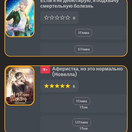
Если я не дебютирую, я подхвачу
смертельную болезнь
0
1 Глава
2 Глава
Аферистка, но это нормально
18+
(Новелла)
5
1 Глава
1 Том
1.1 Глава
1 Том