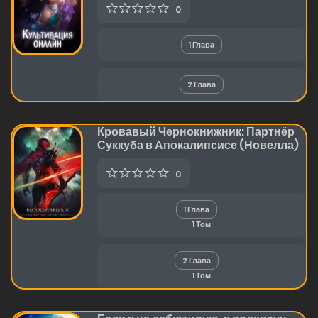
0
1 Глава
2 Глава
Кровавый Чернокнижник: Партнёр
Суккуба в Апокалипсисе (Новелла)
0
1 Глава
1 Том
2 Глава
1 Том