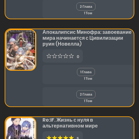
2 Глава
1 Том
Апокалипсис Минофра: завоевание
мира начинается с Цивилизации
руин (Новелла)
0
1 Глава
1 Том
2 Глава
1 Том
Re:IF. Жизнь с нуля в
альтернативном мире
5