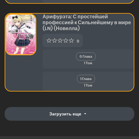
Арифурэта: С простейшей
профессией к Сильнейшему в мире
(LN) (Новелла)
0
0 Глава
1 Том
1 Глава
1 Том
Загрузить еще