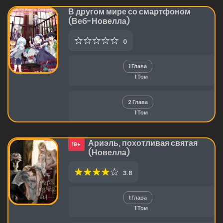
В другом мире со смартфоном
(Веб-Новелла)
0
1 Глава
1 Том
2 Глава
1 Том
Ариэль, похотливая святая
18+
(Новелла)
3.8
1 Глава
1 Том