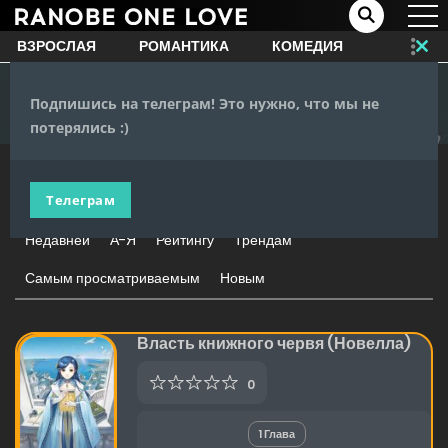
ВЗРОСЛАЯ
РОМАНТИКА
КОМЕДИЯ
Clo
this
Главная
Исекай
mo
Подпишись на телеграм! Это нужно, что мы не
ЖАНРЫ
потерялись :)
Телеграм
685 ВЫДАЧИ
Недавней
А-Я
Рейтингу
Трендам
Самым просматриваемым
Новым
Власть книжного червя (Новелла)
0
1 Глава