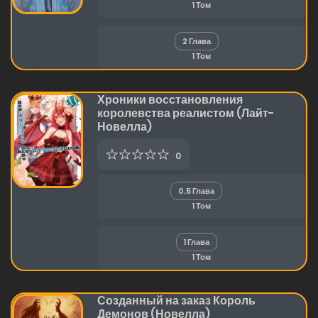
1 Том
2 Глава
1 Том
Хроники восстановления
королевства реалистом (Лайт-
Новелла)
0
0.5 Глава
1 Том
1 Глава
1 Том
Созданный на заказ Король
Демонов (Новелла)