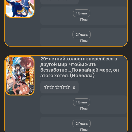
1 Глава
1 Том
2 Глава
1 Том
29-летний холостяк перенёсся в
другой мир, чтобы жить
беззаботно… По крайней мере, он
этого хотел. (Новелла)
0
1 Глава
1 Том
2 Глава
1 Том