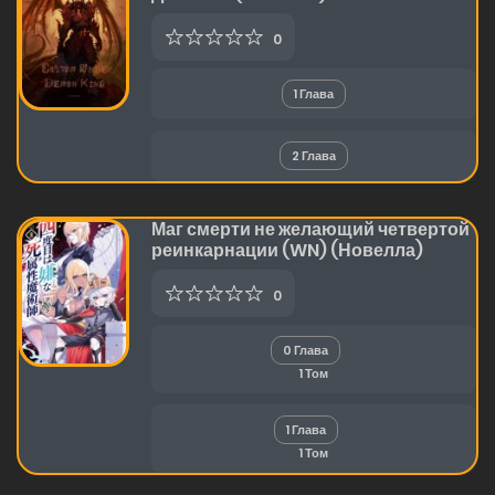
0
1 Глава
2 Глава
Маг смерти не желающий четвертой
реинкарнации (WN) (Новелла)
0
0 Глава
1 Том
1 Глава
1 Том