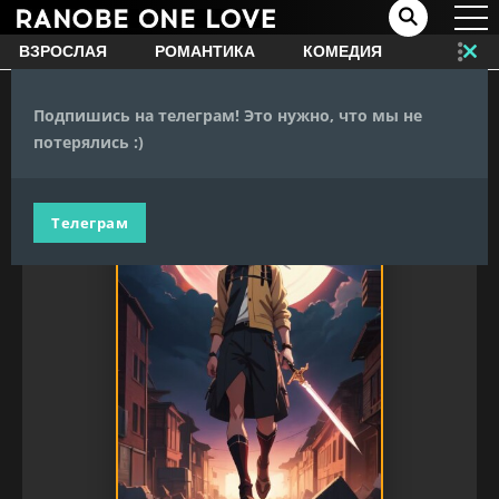
ВЗРОСЛАЯ
РОМАНТИКА
КОМЕДИЯ
Clo
this
mo
Главная
›
Манга
›
Лезвие одиночества
Подпишись на телеграм! Это нужно, что мы не
потерялись :)
Телеграм