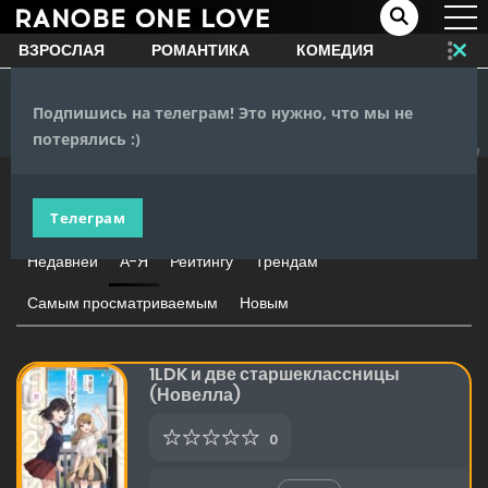
ВЗРОСЛАЯ
РОМАНТИКА
КОМЕДИЯ
Clo
this
Главная
Школа
mo
Подпишись на телеграм! Это нужно, что мы не
ЖАНРЫ
потерялись :)
Телеграм
55 ВЫДАЧИ
Недавней
А-Я
Рейтингу
Трендам
Самым просматриваемым
Новым
1LDK и две старшеклассницы
(Новелла)
0