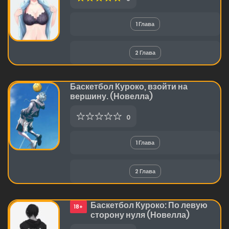
1 Глава
2 Глава
Баскетбол Куроко, взойти на
вершину. (Новелла)
0
1 Глава
2 Глава
Баскетбол Куроко: По левую
18+
сторону нуля (Новелла)