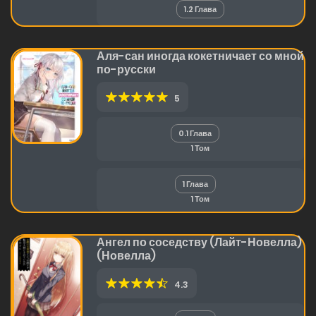
1.2 Глава
Аля-сан иногда кокетничает со мной
по-русски
5
0.1 Глава
1 Том
1 Глава
1 Том
Ангел по соседству (Лайт-Новелла)
(Новелла)
4.3