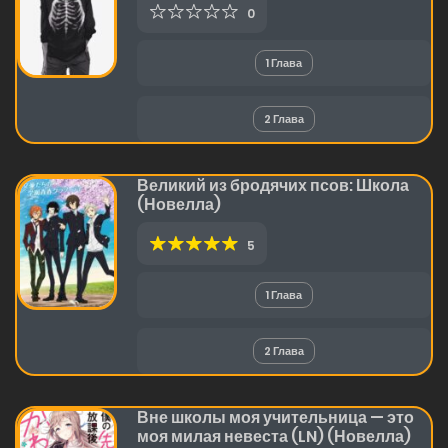
0
1 Глава
2 Глава
Великий из бродячих псов: Школа
(Новелла)
5
1 Глава
2 Глава
Вне школы моя учительница — это
моя милая невеста (LN) (Новелла)